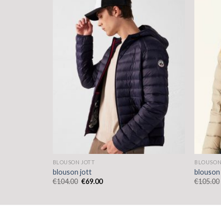
BLOUSON JOTT
BLOUSON
blouson jott
blouson 
€
104.00
€
69.00
€
105.00