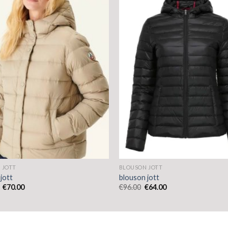
 JOTT
BLOUSON JOTT
jott
blouson jott
€
70.00
€
96.00
€
64.00