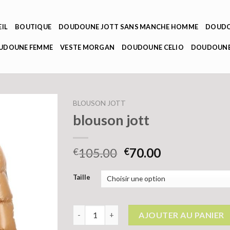
IL
BOUTIQUE
DOUDOUNE JOTT SANS MANCHE HOMME
DOUDO
OUDOUNE FEMME
VESTE MORGAN
DOUDOUNE CELIO
DOUDOUNE
BLOUSON JOTT
blouson jott
105.00
70.00
€
€
Taille
quantité de blouson jott
AJOUTER AU PANIER