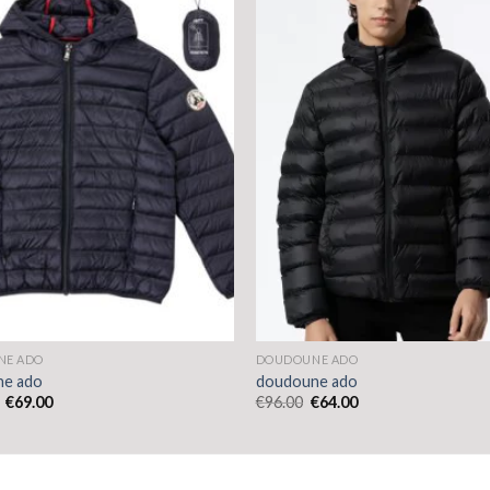
NE ADO
DOUDOUNE ADO
ne ado
doudoune ado
€
69.00
€
96.00
€
64.00