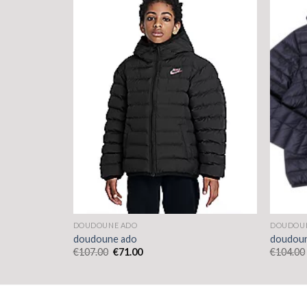
DOUDOUNE ADO
DOUDOU
doudoune ado
doudou
€
107.00
€
71.00
€
104.00