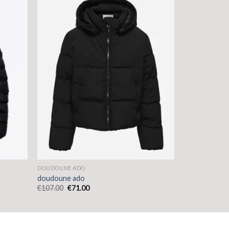
DOUDOUNE ADO
doudoune ado
€
107.00
€
71.00