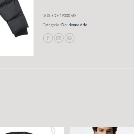
UGS :
CO-19000768
Catégorie :
Doudoune Ado