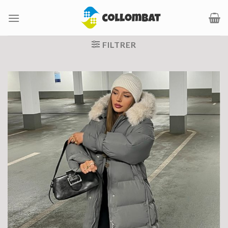
Passer
au
contenu
FILTRER