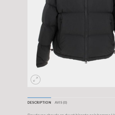
DESCRIPTION
AVIS (0)
Doudoune chaude en duvet bironto noir homme H