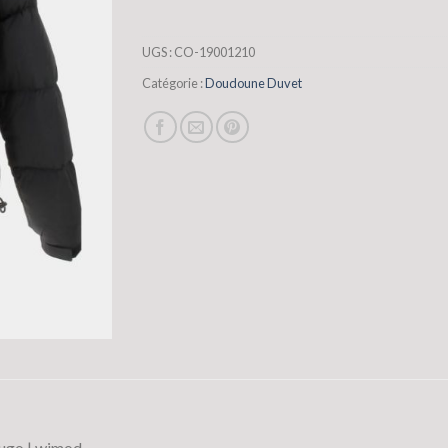
UGS :
CO-19001210
Catégorie :
Doudoune Duvet
ugo | wimod