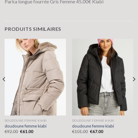
Parka longue fourrée Gris Femme 45.00€ Kiabi
PRODUITS SIMILAIRES
DOUDOUNE FEMME KIABI
DOUDOUNE FEMME KIABI
doudoune femme kiabi
doudoune femme kiabi
€
92.00
€
61.00
€
101.00
€
67.00