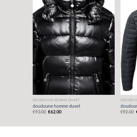
DOUDOUNE HOMME DUVET
DOUDOU
doudoune homme duvet
doudou
€
93.00
€
62.00
€
92.00