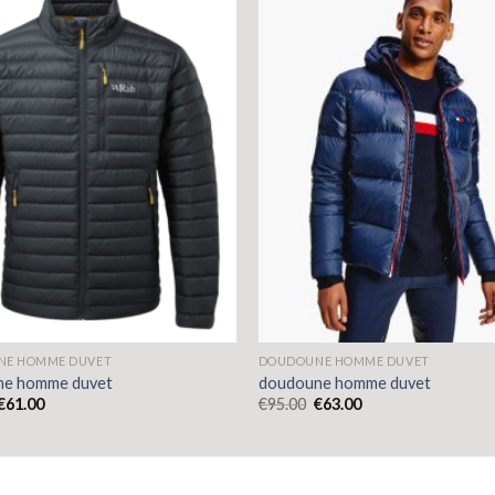
NE HOMME DUVET
DOUDOUNE HOMME DUVET
ne homme duvet
doudoune homme duvet
€
61.00
€
95.00
€
63.00