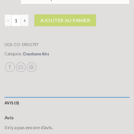
quantité de doudoune ikks
AJOUTER AU PANIER
UGS :
CO-19011797
Catégorie :
Doudoune Ikks
AVIS (0)
Avis
Il n’y a pas encore d’avis.