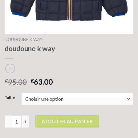
DOUDOUNE K WAY
doudoune k way
95.00
63.00
€
€
Taille
quantité de doudoune k way
AJOUTER AU PANIER