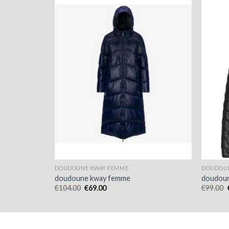
DOUDOUNE KWAY FEMME
DOUDOUN
doudoune kway femme
doudou
€
104.00
€
69.00
€
99.00