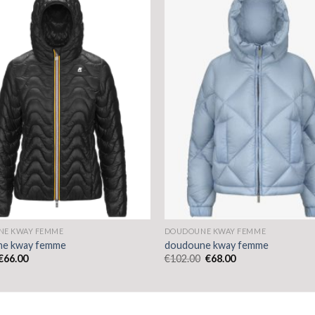
E KWAY FEMME
DOUDOUNE KWAY FEMME
ne kway femme
doudoune kway femme
€
66.00
€
102.00
€
68.00