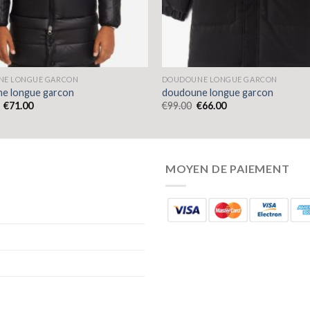
E LONGUE GARCON
DOUDOUNE LONGUE GARCON
e longue garcon
doudoune longue garcon
€
71.00
€
99.00
€
66.00
MOYEN DE PAIEMENT