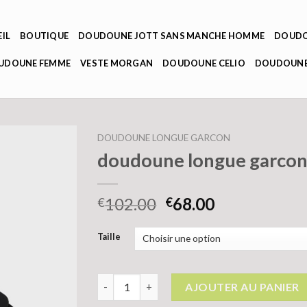
IL
BOUTIQUE
DOUDOUNE JOTT SANS MANCHE HOMME
DOUDO
OUDOUNE FEMME
VESTE MORGAN
DOUDOUNE CELIO
DOUDOUNE
DOUDOUNE LONGUE GARCON
doudoune longue garco
102.00
68.00
€
€
Taille
quantité de doudoune longue garcon
AJOUTER AU PANIER