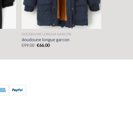
DOUDOUNE LONGUE GARCON
doudoune longue garcon
€
99.00
€
66.00