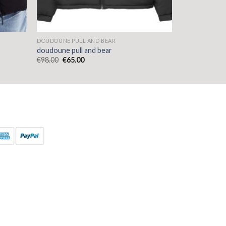
DOUDOUNE PULL AND BEAR
doudoune pull and bear
€
98.00
€
65.00