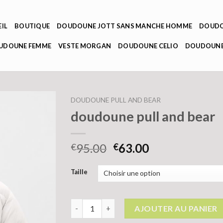
IL
BOUTIQUE
DOUDOUNE JOTT SANS MANCHE HOMME
DOUDO
OUDOUNE FEMME
VESTE MORGAN
DOUDOUNE CELIO
DOUDOUNE
DOUDOUNE PULL AND BEAR
doudoune pull and bear
95.00
63.00
€
€
Taille
quantité de doudoune pull and bear
AJOUTER AU PANIER