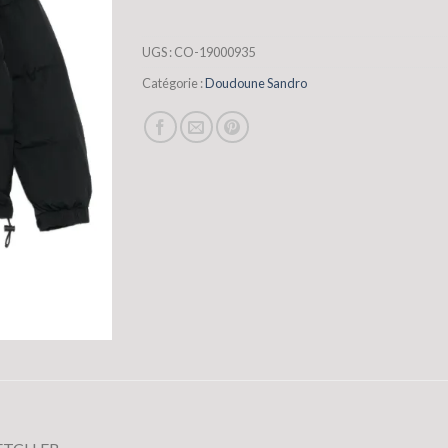
UGS :
CO-19000935
Catégorie :
Doudoune Sandro