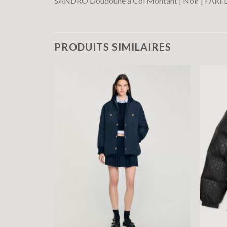
SANDRO Doudoune à Col Montant | Noir | FAR
PRODUITS SIMILAIRES