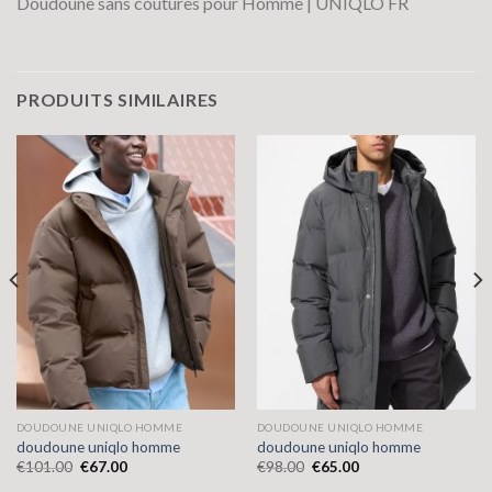
Doudoune sans coutures pour Homme | UNIQLO FR
PRODUITS SIMILAIRES
DOUDOUNE UNIQLO HOMME
DOUDOUNE UNIQLO HOMME
doudoune uniqlo homme
doudoune uniqlo homme
€
101.00
€
67.00
€
98.00
€
65.00