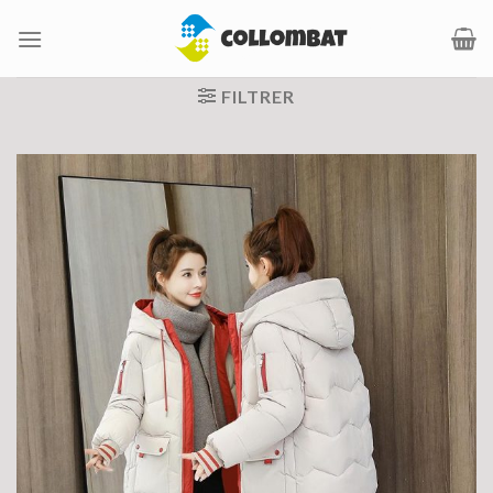
Passer
au
contenu
FILTRER