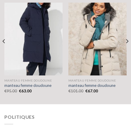
MANTEAU FEMME DOUDOUNE
MANTEAU FEMME DOUDOUNE
manteau femme doudoune
manteau femme doudoune
€
95.00
€
63.00
€
101.00
€
67.00
POLITIQUES