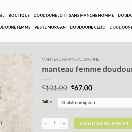
IL
BOUTIQUE
DOUDOUNE JOTT SANS MANCHE HOMME
DOUDO
OUDOUNE FEMME
VESTE MORGAN
DOUDOUNE CELIO
DOUDOUNE
MANTEAU FEMME DOUDOUNE
manteau femme doudou
101.00
67.00
€
€
Taille
quantité de manteau femme doudoune
AJOUTER AU PANIER