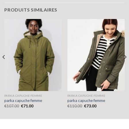
PRODUITS SIMILAIRES
PARKA CAPUCHE FEMME
PARKA CAPUCHE FEMME
parka capuche femme
parka capuche femme
€
107.00
€
71.00
€
110.00
€
73.00