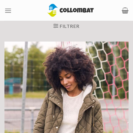
Passer
au
contenu
FILTRER