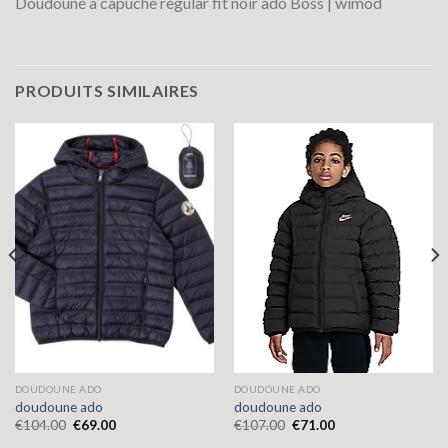
Doudoune à capuche regular fit noir ado Boss | wimod
PRODUITS SIMILAIRES
DOUDOUNE ADO
DOUDOUNE ADO
doudoune ado
doudoune ado
€
104.00
€
69.00
€
107.00
€
71.00