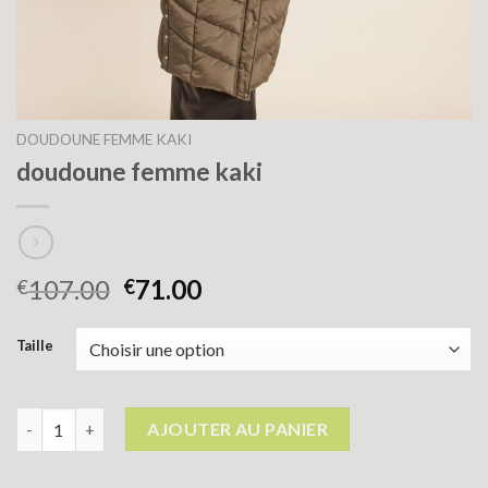
DOUDOUNE FEMME KAKI
doudoune femme kaki
107.00
71.00
€
€
Taille
quantité de doudoune femme kaki
AJOUTER AU PANIER