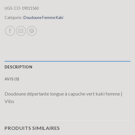
UGS :
CO-19011560
Catégorie :
Doudoune Femme Kaki
DESCRIPTION
AVIS (0)
Doudoune déperlante longue à capuche vert kaki femme |
Vibs
PRODUITS SIMILAIRES