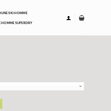
UNE SKI HOMME
 HOMME SUPERDRY