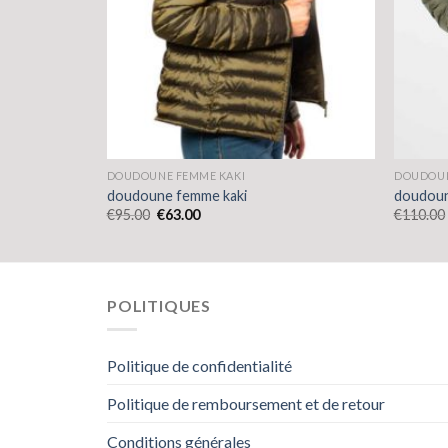
DOUDOUNE FEMME KAKI
DOUDOUN
doudoune femme kaki
doudoun
€
95.00
€
63.00
€
110.00
POLITIQUES
Politique de confidentialité
Politique de remboursement et de retour
Conditions générales