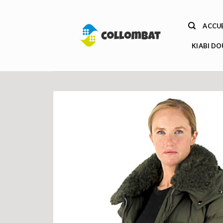
Passer
au
ACCUE
contenu
KIABI D