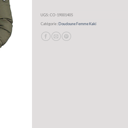
UGS :
CO-19001405
Catégorie :
Doudoune Femme Kaki