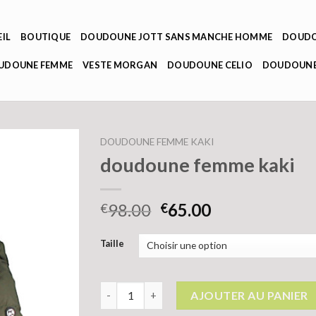
IL
BOUTIQUE
DOUDOUNE JOTT SANS MANCHE HOMME
DOUDO
OUDOUNE FEMME
VESTE MORGAN
DOUDOUNE CELIO
DOUDOUNE
DOUDOUNE FEMME KAKI
doudoune femme kaki
98.00
65.00
€
€
Taille
quantité de doudoune femme kaki
AJOUTER AU PANIER