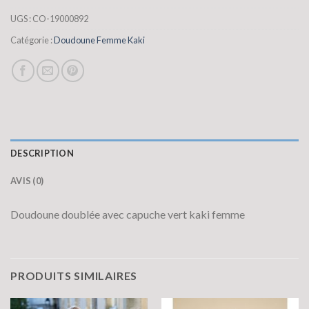
UGS :
CO-19000892
Catégorie :
Doudoune Femme Kaki
DESCRIPTION
AVIS (0)
Doudoune doublée avec capuche vert kaki femme
PRODUITS SIMILAIRES