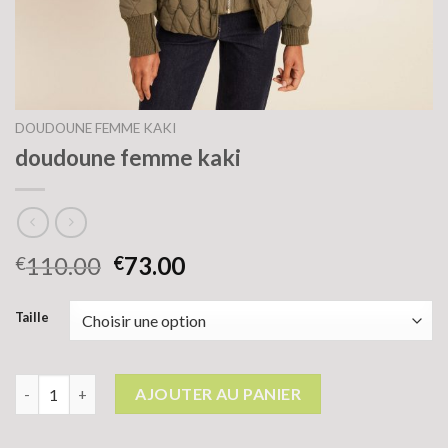
DOUDOUNE FEMME KAKI
doudoune femme kaki
110.00
73.00
€
€
Taille
quantité de doudoune femme kaki
AJOUTER AU PANIER