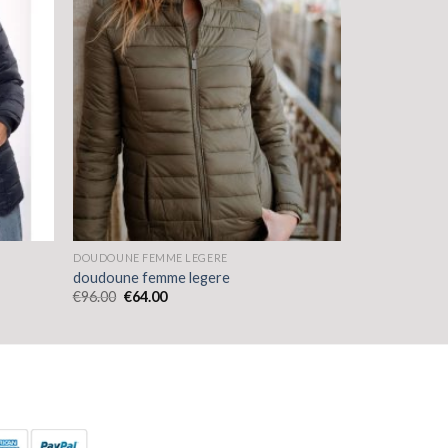
DOUDOUNE FEMME LEGERE
doudoune femme legere
€
96.00
€
64.00