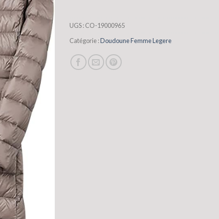
UGS :
CO-19000965
Catégorie :
Doudoune Femme Legere