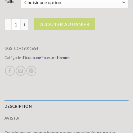
Taille
quantité de doudoune fourrure homme
AJOUTER AU PANIER
UGS :
CO-19011654
Catégorie :
Doudoune Fourrure Homme
DESCRIPTION
AVIS (0)
Doudoune mi longue homme avec capuche fourrure zip