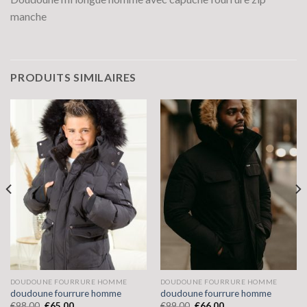
manche
PRODUITS SIMILAIRES
DOUDOUNE FOURRURE HOMME
DOUDOUNE FOURRURE HOMME
doudoune fourrure homme
doudoune fourrure homme
€
98.00
€
65.00
€
99.00
€
66.00