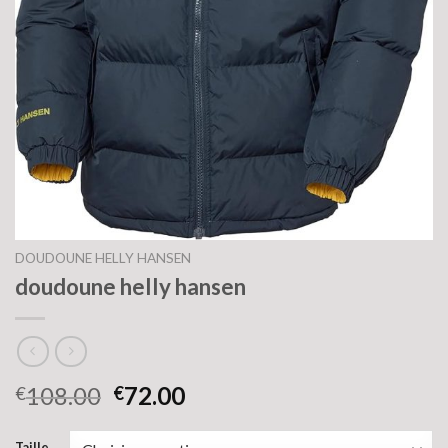
DOUDOUNE HELLY HANSEN
doudoune helly hansen
108.00
72.00
€
€
Taille