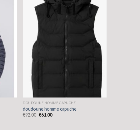
DOUDOUNE HOMME CAPUCHE
doudoune homme capuche
€
92.00
€
61.00