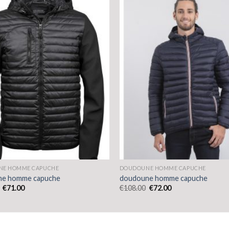
NE HOMME CAPUCHE
DOUDOUNE HOMME CAPUCHE
ne homme capuche
doudoune homme capuche
€
71.00
€
108.00
€
72.00