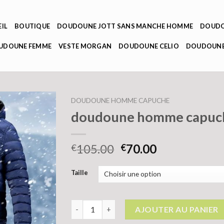
IL
BOUTIQUE
DOUDOUNE JOTT SANS MANCHE HOMME
DOUDO
OUDOUNE FEMME
VESTE MORGAN
DOUDOUNE CELIO
DOUDOUNE
DOUDOUNE HOMME CAPUCHE
doudoune homme capuc
105.00
70.00
€
€
Taille
quantité de doudoune homme capuche
AJOUTER AU PANIER