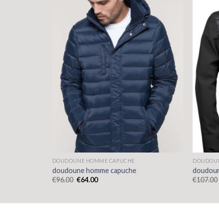
DOUDOUNE HOMME CAPUCHE
DOUDOU
doudoune homme capuche
doudou
€
96.00
€
64.00
€
107.00