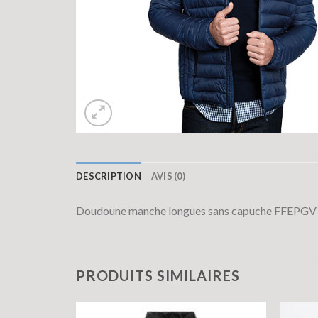
DESCRIPTION
AVIS (0)
Doudoune manche longues sans capuche FFEPGV 
PRODUITS SIMILAIRES