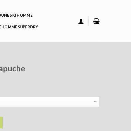
UNE SKI HOMME
 HOMME SUPERDRY
apuche