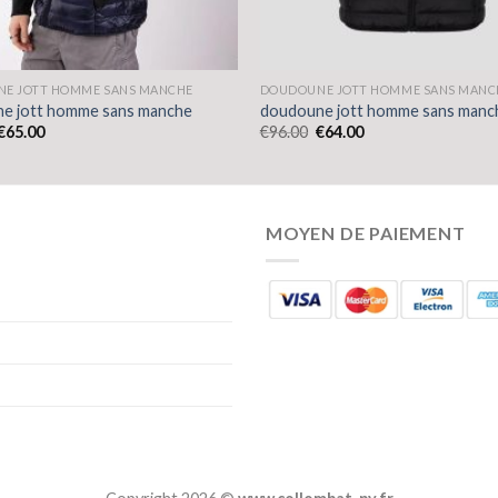
E JOTT HOMME SANS MANCHE
DOUDOUNE JOTT HOMME SANS MANC
e jott homme sans manche
doudoune jott homme sans manc
€
65.00
€
96.00
€
64.00
MOYEN DE PAIEMENT