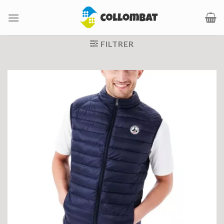
Passer
au
contenu
FILTRER