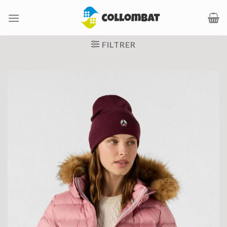
Passer
au
contenu
FILTRER