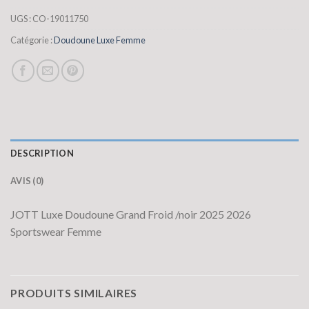
UGS :
CO-19011750
Catégorie :
Doudoune Luxe Femme
DESCRIPTION
AVIS (0)
JOTT Luxe Doudoune Grand Froid /noir 2025 2026
Sportswear Femme
PRODUITS SIMILAIRES