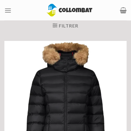
Passer
au
contenu
FILTRER