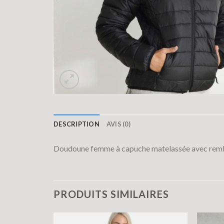
DESCRIPTION
AVIS (0)
Doudoune femme à capuche matelassée avec remb
PRODUITS SIMILAIRES