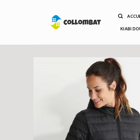
Passer
au
ACCUE
contenu
KIABI D