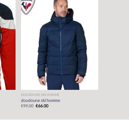
DOUDOUNE SKI HOMME
doudoune ski homme
€
99.00
€
66.00