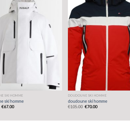
E SKI HOMME
DOUDOUNE SKI HOMME
e ski homme
doudoune ski homme
€
67.00
€
105.00
€
70.00