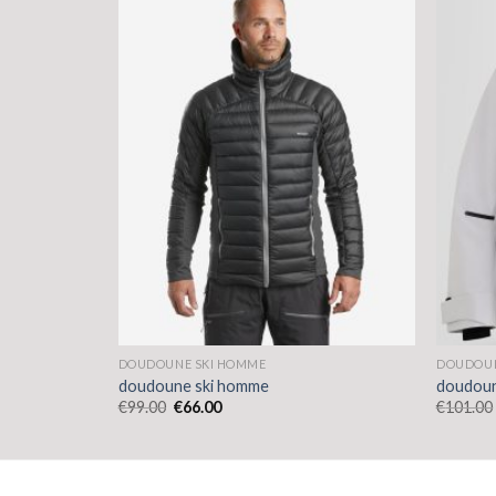
DOUDOUNE SKI HOMME
DOUDOUN
doudoune ski homme
doudoun
€
99.00
€
66.00
€
101.00