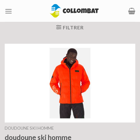
Passer
au
contenu
FILTRER
DOUDOUNE SKI HOMME
doudoune ski homme