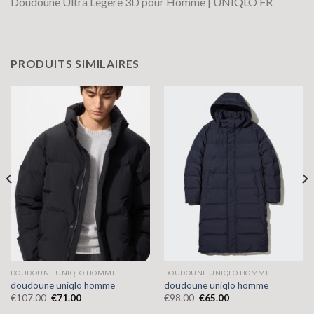
Doudoune Ultra Légère 3D pour Homme | UNIQLO FR
PRODUITS SIMILAIRES
DOUDOUNE UNIQLO HOMME
DOUDOUNE UNIQLO HOMME
doudoune uniqlo homme
doudoune uniqlo homme
€
107.00
€
71.00
€
98.00
€
65.00