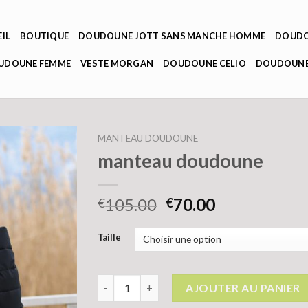
IL
BOUTIQUE
DOUDOUNE JOTT SANS MANCHE HOMME
DOUDO
OUDOUNE FEMME
VESTE MORGAN
DOUDOUNE CELIO
DOUDOUNE
MANTEAU DOUDOUNE
manteau doudoune
105.00
70.00
€
€
Taille
quantité de manteau doudoune
AJOUTER AU PANIER