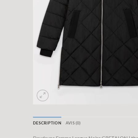
DESCRIPTION
AVIS (0)
Doudoune Femme Longue Noire GRETALON | tb