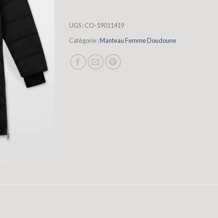
UGS :
CO-19011419
Catégorie :
Manteau Femme Doudoune
s