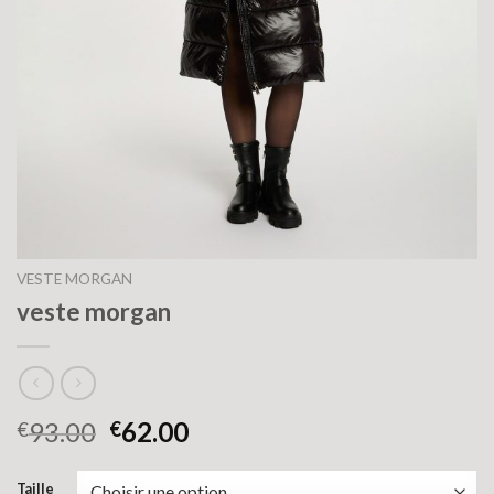
VESTE MORGAN
veste morgan
93.00
62.00
€
€
Taille