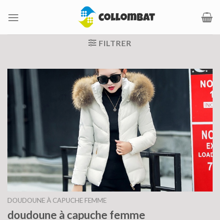
Passer
au
contenu
FILTRER
DOUDOUNE À CAPUCHE FEMME
doudoune à capuche femme