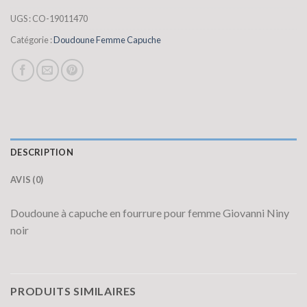
UGS :
CO-19011470
Catégorie :
Doudoune Femme Capuche
DESCRIPTION
AVIS (0)
Doudoune à capuche en fourrure pour femme Giovanni Niny
noir
PRODUITS SIMILAIRES