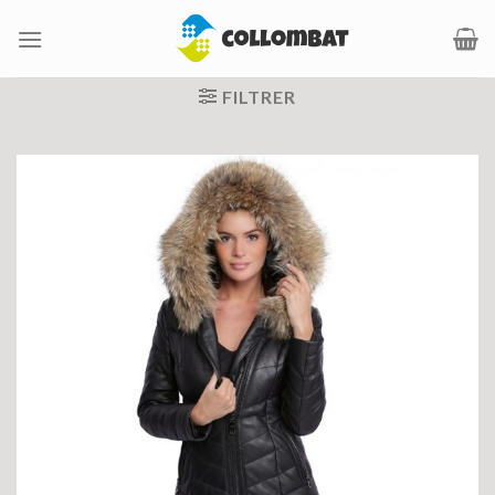
Passer
au
contenu
FILTRER