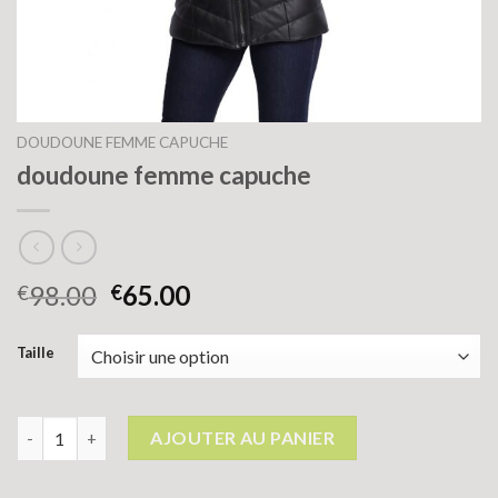
DOUDOUNE FEMME CAPUCHE
doudoune femme capuche
98.00
65.00
€
€
Taille
quantité de doudoune femme capuche
AJOUTER AU PANIER