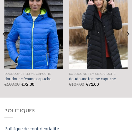
DOUDOUNE FEMME CAPUCHE
DOUDOUNE FEMME CAPUCHE
doudoune femme capuche
doudoune femme capuche
€
108.00
€
72.00
€
107.00
€
71.00
POLITIQUES
Politique de confidentialité