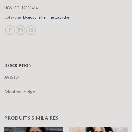
UGS :
CO-19001414
Catégorie :
Doudoune Femme Capuche
DESCRIPTION
AVIS (0)
Manteau beige
PRODUITS SIMILAIRES