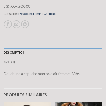
UGS :
CO-19000032
Catégorie :
Doudoune Femme Capuche
DESCRIPTION
AVIS (0)
Doudoune à capuche marron clair femme | Vibs
PRODUITS SIMILAIRES