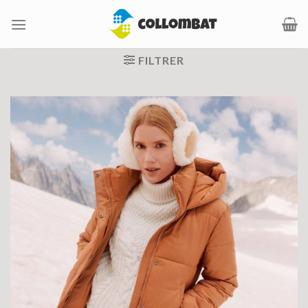
Passer
au
contenu
FILTRER