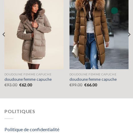
DOUDOUNE FEMME CAPUCHE
DOUDOUNE FEMME CAPUCHE
doudoune femme capuche
doudoune femme capuche
€
93.00
€
62.00
€
99.00
€
66.00
POLITIQUES
Politique de confidentialité