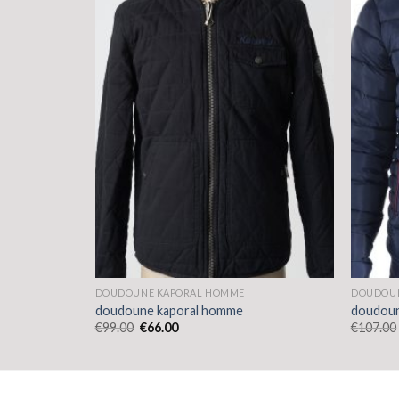
DOUDOUNE KAPORAL HOMME
DOUDOUN
doudoune kaporal homme
doudoun
€
99.00
€
66.00
€
107.00