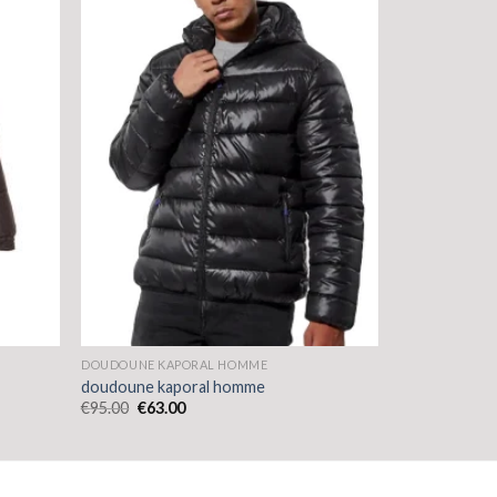
DOUDOUNE KAPORAL HOMME
doudoune kaporal homme
€
95.00
€
63.00