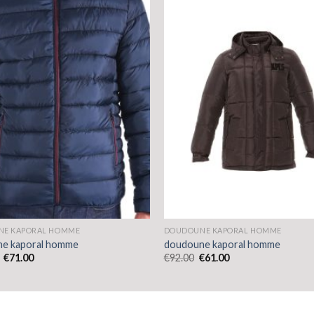
E KAPORAL HOMME
DOUDOUNE KAPORAL HOMME
e kaporal homme
doudoune kaporal homme
€
71.00
€
92.00
€
61.00