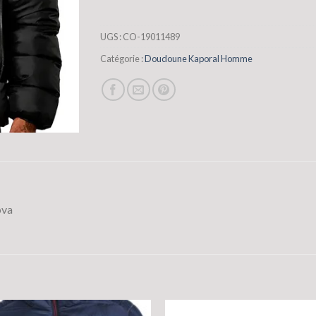
UGS :
CO-19011489
Catégorie :
Doudoune Kaporal Homme
ova