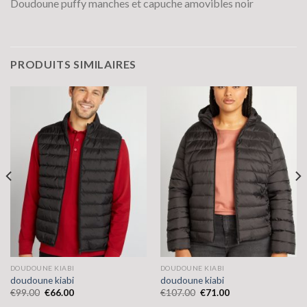
Doudoune puffy manches et capuche amovibles noir
PRODUITS SIMILAIRES
DOUDOUNE KIABI
DOUDOUNE KIABI
doudoune kiabi
doudoune kiabi
€
99.00
€
66.00
€
107.00
€
71.00