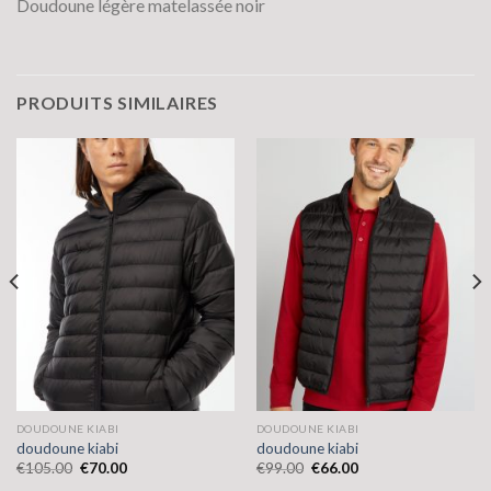
Doudoune légère matelassée noir
PRODUITS SIMILAIRES
DOUDOUNE KIABI
DOUDOUNE KIABI
doudoune kiabi
doudoune kiabi
€
105.00
€
70.00
€
99.00
€
66.00