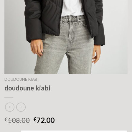
DOUDOUNE KIABI
doudoune kiabi
108.00
72.00
€
€