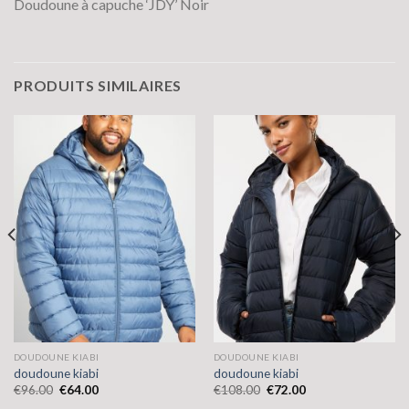
Doudoune à capuche ‘JDY’ Noir
PRODUITS SIMILAIRES
DOUDOUNE KIABI
DOUDOUNE KIABI
doudoune kiabi
doudoune kiabi
€
96.00
€
64.00
€
108.00
€
72.00