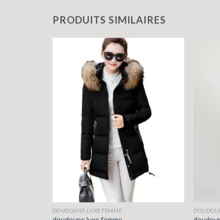
PRODUITS SIMILAIRES
DOUDOUNE LUXE FEMME
DOUDOUN
doudoune luxe femme
doudoun