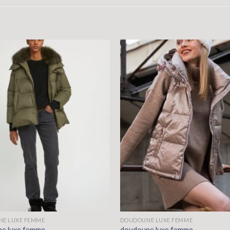
E LUXE FEMME
DOUDOUNE LUXE FEMME
e luxe femme
doudoune luxe femme