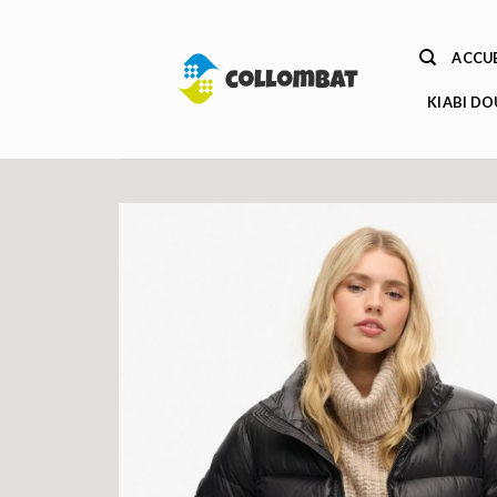
Passer
au
ACCUE
contenu
KIABI D