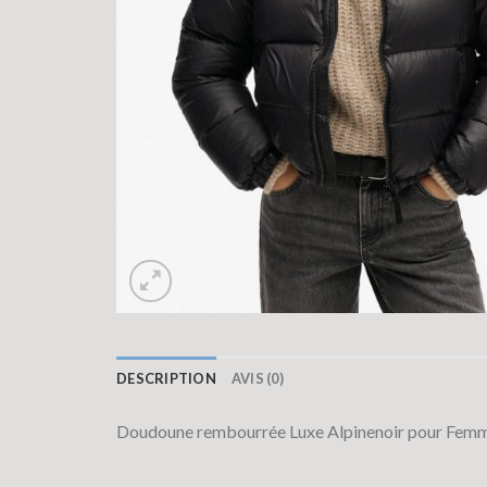
DESCRIPTION
AVIS (0)
Doudoune rembourrée Luxe Alpinenoir pour Femm