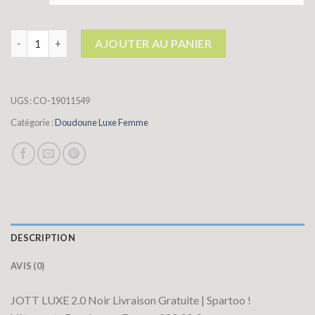
quantité de doudoune luxe femme
AJOUTER AU PANIER
UGS :
CO-19011549
Catégorie :
Doudoune Luxe Femme
DESCRIPTION
AVIS (0)
JOTT LUXE 2.0 Noir Livraison Gratuite | Spartoo !