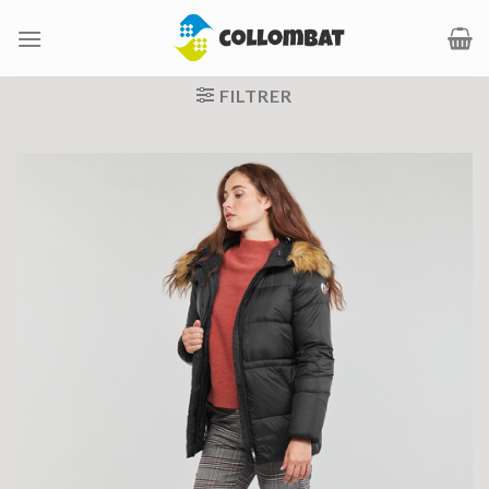
Passer
au
contenu
FILTRER