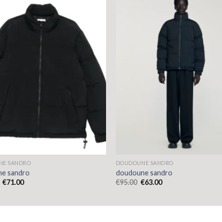
NE SANDRO
DOUDOUNE SANDRO
e sandro
doudoune sandro
€
71.00
€
95.00
€
63.00