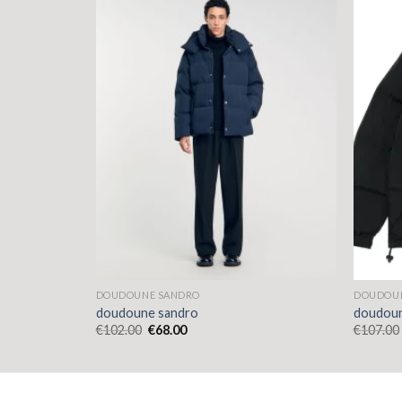
DOUDOUNE SANDRO
DOUDOU
doudoune sandro
doudoun
€
102.00
€
68.00
€
107.00