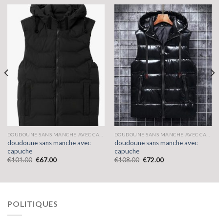
DOUDOUNE SANS MANCHE AVEC CAPUCHE
DOUDOUNE SANS MANCHE AVEC CAPUCHE
doudoune sans manche avec
doudoune sans manche avec
capuche
capuche
€
101.00
€
67.00
€
108.00
€
72.00
POLITIQUES