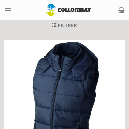
Passer
au
contenu
FILTRER