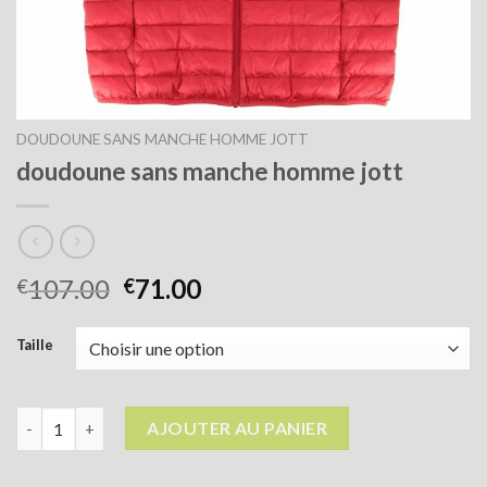
DOUDOUNE SANS MANCHE HOMME JOTT
doudoune sans manche homme jott
107.00
71.00
€
€
Taille
quantité de doudoune sans manche homme jott
AJOUTER AU PANIER