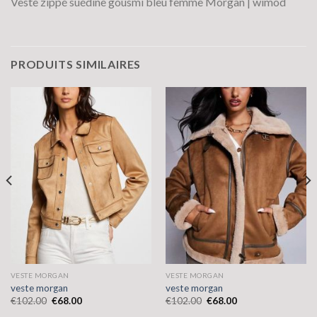
Veste zippé suédine gousmi bleu femme Morgan | wimod
PRODUITS SIMILAIRES
VESTE MORGAN
VESTE MORGAN
veste morgan
veste morgan
€
102.00
€
68.00
€
102.00
€
68.00